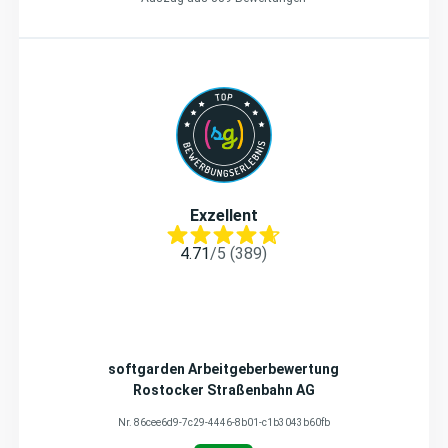
Exzellent
4.71
/
5
(
389
)
softgarden Arbeitgeberbewertung
Rostocker Straßenbahn AG
Nr.
86cee6d9-7c29-4446-8b01-c1b3043b60fb