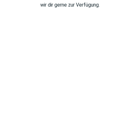
wir dir gerne zur Verfügung.
Lisa Fahning
Personalreferentin
E-Mail
Sarah Engel
Personalreferentin